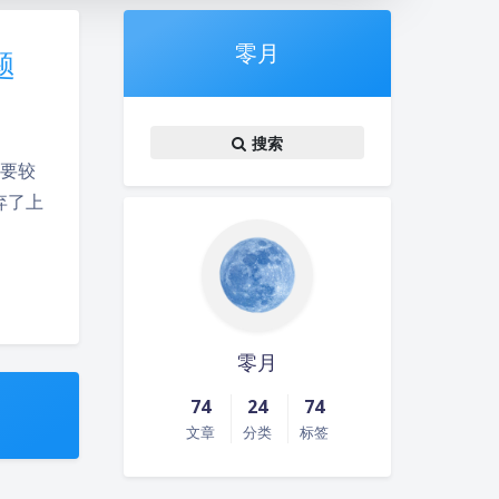
零月
题
搜索
需要较
丢弃了上
夜间模式
Sans Serif
Serif
零月
浅阴影
深阴影
74
24
74
关闭
日落
暗化
灰度
文章
分类
标签