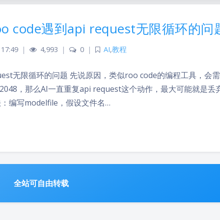
oo code遇到api request无限循环的问
 17:49
|
4,993
|
0
|
AI
,
教程
i request无限循环的问题 先说原因，类似roo code的编程工具，会
有2048，那么AI一直重复api request这个动作，最大可能就是
写modelfile，假设文件名…
全站可自由转载