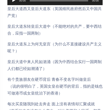
00:00
00:00
频
皇后大道西又皇后大道东（英国殖民政府然后又中国共
播
产党）
放
器
皇后大道东转皇后大道中（不能绝对的共产，要中西结
合，应指一国两制）
皇后大道东上为何无皇宫（为什么不直接建设共产主义
呢？）
皇后大道中来人民如汹涌（因为中西结合实行一国两制
人们都已经如潮涌了）
有个贵族朋友在硬币背后 青春不变名字叫做皇后
（说的很明白了，英国女皇在硬币的背后，指的是钱也
可做港币或女皇统治下的香港）
每次买卖随我到处去奔走 面上没有表情却汇聚成就