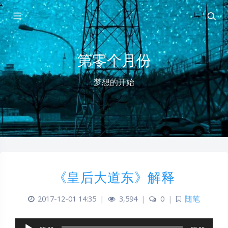
第零个月份
梦想的开始
《皇后大道东》解释
2017-12-01 14:35
|
3,594
|
0
|
随笔
音