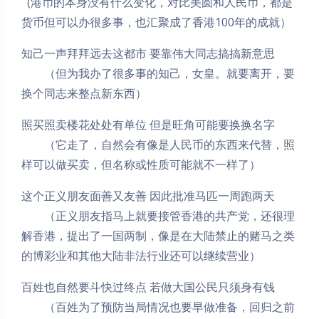
(港币的本身没有什么变化，对比美圆和人民币，都是
货币但可以办很多事，也汇聚成了香港100年的成就）
知己一声拜拜远去这都市 要靠伟大同志搞搞新意思
（但为我办了很多事的知己，女皇。就要离开，要
换个同志来整点新东西）
照买照卖楼花处处有单位 但是旺角可能要换换名字
（它走了，自然会有像是人民币的东西来代替，照
样可以做买卖，但名称或性质可能就不一样了）
这个正义朋友面善又友善 因此批准马匹一周跑两天
（正义朋友指马上就要接管香港的共产党，还很理
解香港，提出了一国两制，像是在大陆禁止的赌马之类
的博彩业和其他大陆非法行业还可以继续营业）
百姓也自然要斗快过终点 若做大国公民只须身有钱
（百姓为了预防当局情况也要早做准备，回归之前