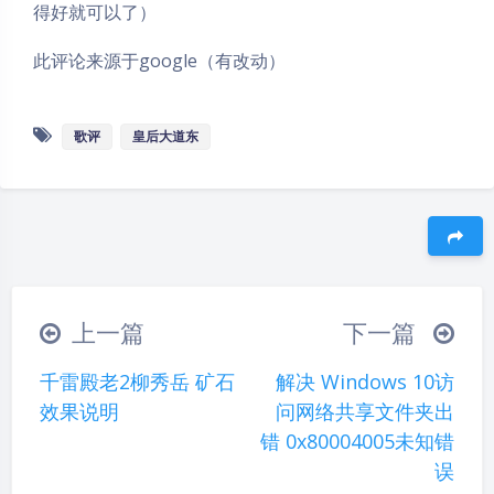
得好就可以了）
此评论来源于google（有改动）
歌评
皇后大道东
豆
上一篇
下一篇
夜间模式
千雷殿老2柳秀岳 矿石
解决 Windows 10访
Sans Serif
Serif
效果说明
问网络共享文件夹出
错 0x80004005未知错
浅阴影
深阴影
误