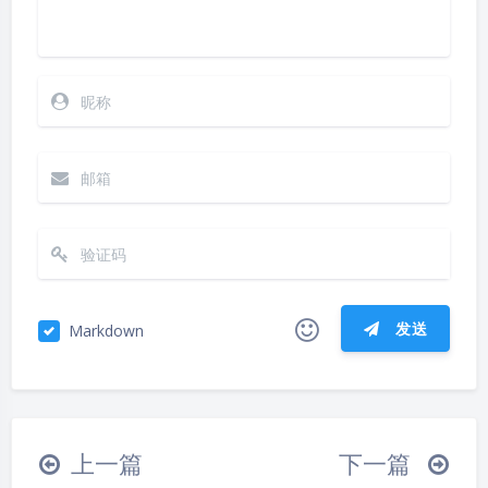
发送
Markdown
|´・ω・)ノ
ヾ(≧∇≦*)ゝ
(☆ω☆)
（╯‵□′）╯︵┴─┴
￣﹃￣
(/ω＼)
夜间模式
上一篇
下一篇
∠( ᐛ 」∠)＿
(๑•̀ㅁ•́ฅ)
→_→